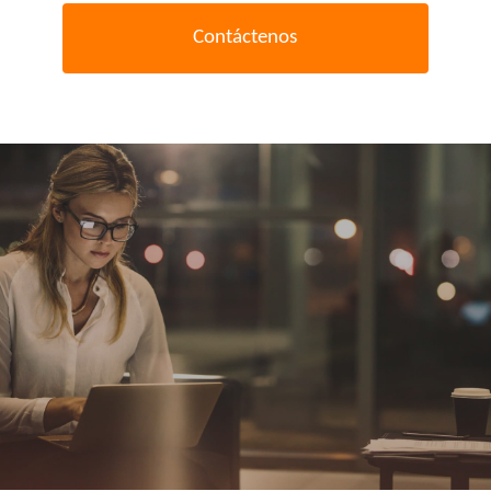
C
o
n
t
á
c
t
e
n
o
s
Desarrolle
con
nuestros
ingenieros
soluciones
a
medida
que
cumplan
con
sus
requisitos
y
necesidades
.