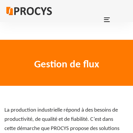
Skip
Skip
links
to
primary
Toggle
navigation
navigation
Skip
to
content
Gestion de flux
La production industrielle répond à des besoins de
productivité, de qualité et de fiabilité. C’est dans
cette démarche que PROCYS propose des solutions