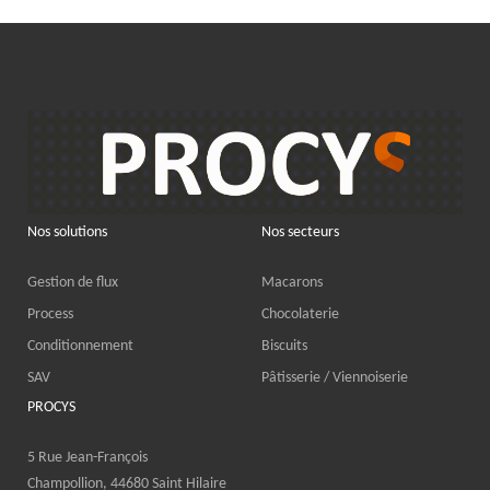
Nos solutions
Nos secteurs
Gestion de flux
Macarons
Process
Chocolaterie
Conditionnement
Biscuits
SAV
Pâtisserie / Viennoiserie
PROCYS
5 Rue Jean-François
Champollion, 44680 Saint Hilaire