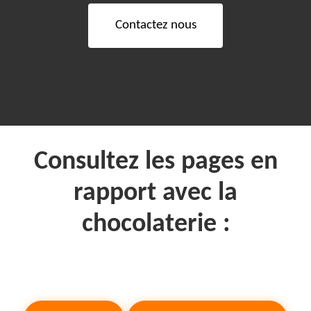
C
o
n
t
a
c
t
e
z
n
o
u
s
Consultez les pages en
rapport avec la
chocolaterie :