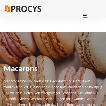
Skip
Skip
links
to
primary
Toggle
navigation
navigation
Skip
to
content
Macarons
Macarons sind ein Symbol für Backkunst und Genuss auf
französische Art. Die kleinen runden Köstlichkeiten sind knusprig
und weich zugleich, von einzigartiger Schönheit. Sie können in
unendlich vielen Geschmacksrichtungen abgewandelt werden
und sind ebenso kompliziert in der Herstellung wie sie gut sind.