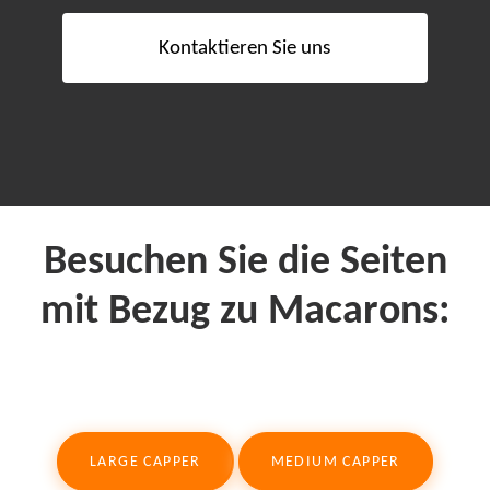
K
o
n
t
a
k
t
i
e
r
e
n
S
i
e
u
n
s
Besuchen Sie die Seiten
mit Bezug zu Macarons:
LARGE CAPPER
MEDIUM CAPPER